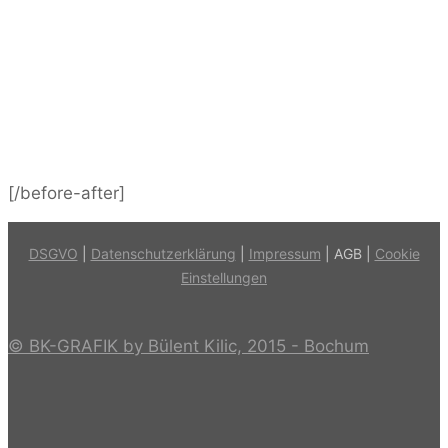
[/before-after]
DSGVO
|
Datenschutzerklärung
|
Impressum
| AGB |
Cookie
Einstellungen
© BK-GRAFIK by Bülent Kilic, 2015 - Bochum