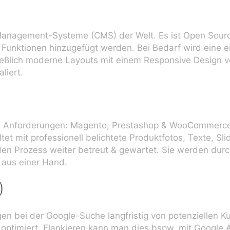
anagement-Systeme (CMS) der Welt. Es ist Open Source,
e Funktionen hinzugefügt werden. Bei Bedarf wird eine e
ließlich moderne Layouts mit einem Responsive Design v
liert.
e Anforderungen: Magento, Prestashop & WooCommerce. 
ltet mit professionell belichtete Produktfotos, Texte, 
den Prozess weiter betreut & gewartet. Sie werden du
 aus einer Hand.
)
gen bei der Google-Suche langfristig von potenziellen
ptimiert. Flankieren kann man dies bspw. mit Google 