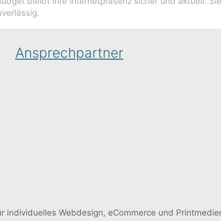
 Budget bleibt Ihre Internetpräsenz sicher und aktuell. 
verlässig.
Ansprechpartner
ür individuelles Webdesign, eCommerce und Printmedie