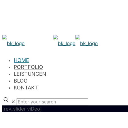
HOME
PORTFOLIO
LEISTUNGEN
BLOG
KONTAKT
✕
[rev_slider viDeo]